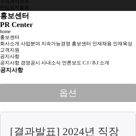
수의계약정보
반입금지물품
홍보센터
PR Center
home
홍보센터
회사소개
사업분야
지속가능경영
홍보센터
인재채용
인재육성
고객지원
공지사항
공지사항
경영공시
사내소식
언론보도
C.I / B.I 소개
공지사항
옵션
[결과발표] 2024년 직장