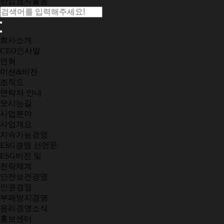
반입금지물품
회사소개
CEO인사말
연혁
미션&비전
조직도
연락처 안내
오시는길
사업분야
사업개요
지속가능경영
ESG경영 선언문
ESG비전 및
전략체계
안전보건경영
인권경영
부패방지경영
윤리경영소식
홍보센터