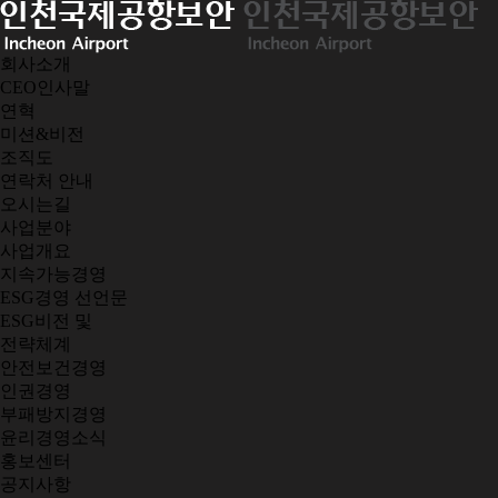
회사소개
CEO인사말
연혁
미션&비전
조직도
연락처 안내
오시는길
사업분야
사업개요
지속가능경영
ESG경영 선언문
ESG비전 및
전략체계
안전보건경영
인권경영
부패방지경영
윤리경영소식
홍보센터
공지사항