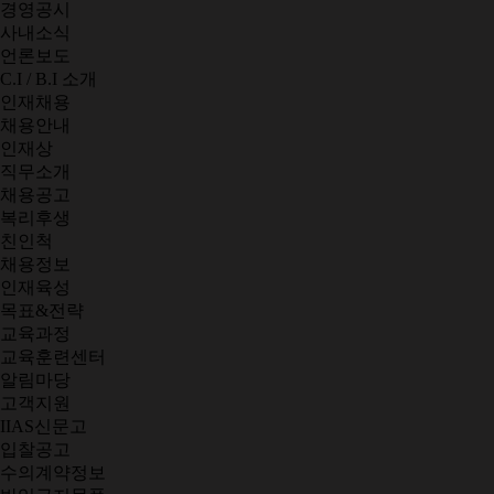
경영공시
사내소식
언론보도
C.I / B.I 소개
인재채용
채용안내
인재상
직무소개
채용공고
복리후생
친인척
채용정보
인재육성
목표&전략
교육과정
교육훈련센터
알림마당
고객지원
IIAS신문고
입찰공고
수의계약정보