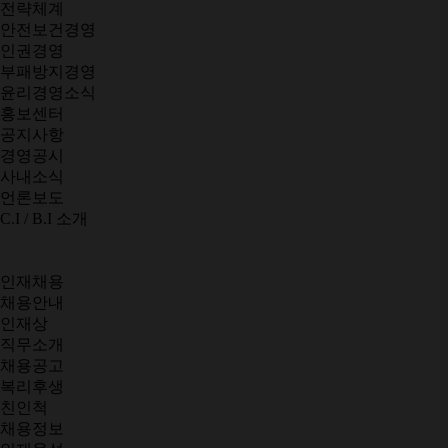
전략체계
안전보건경영
인권경영
부패방지경영
윤리경영소식
홍보센터
공지사항
경영공시
사내소식
언론보도
C.I / B.I 소개
인재채용
채용안내
인재상
직무소개
채용공고
복리후생
친인척
채용정보