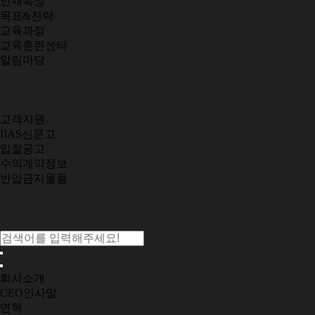
인재육성
목표&전략
교육과정
교육훈련센터
알림마당
고객지원
IIAS신문고
입찰공고
수의계약정보
반입금지물품
회사소개
CEO인사말
연혁