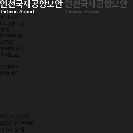
회사소개
CEO인사말
연혁
미션&비전
조직도
연락처 안내
오시는길
사업분야
사업개요
지속가능경영
ESG경영 선언문
ESG비전 및