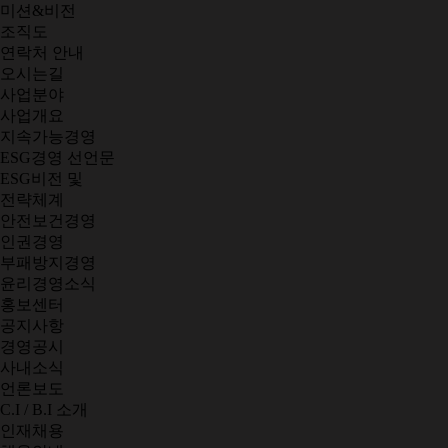
미션&비전
조직도
연락처 안내
오시는길
사업분야
사업개요
지속가능경영
ESG경영 선언문
ESG비전 및
전략체계
안전보건경영
인권경영
부패방지경영
윤리경영소식
홍보센터
공지사항
경영공시
사내소식
언론보도
C.I / B.I 소개
인재채용