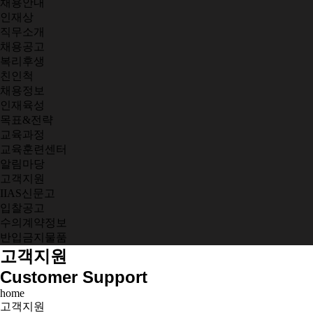
채용안내
인재상
직무소개
채용공고
복리후생
친인척
채용정보
인재육성
목표&전략
교육과정
교육훈련센터
알림마당
고객지원
IIAS신문고
입찰공고
수의계약정보
반입금지물품
고객지원
Customer Support
home
고객지원