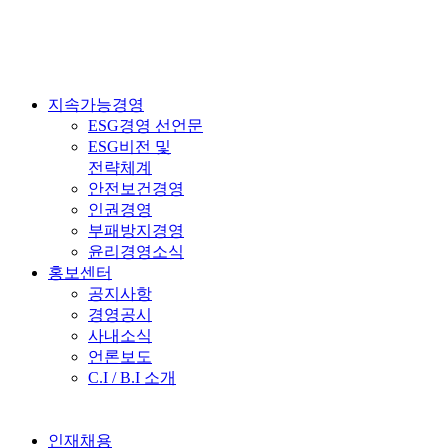
지속가능경영
ESG경영 선언문
ESG비전 및
전략체계
안전보건경영
인권경영
부패방지경영
윤리경영소식
홍보센터
공지사항
경영공시
사내소식
언론보도
C.I / B.I 소개
인재채용