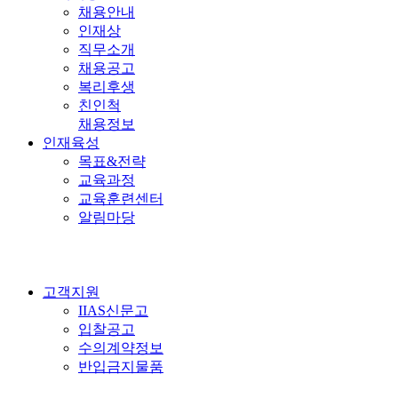
채용안내
인재상
직무소개
채용공고
복리후생
친인척
채용정보
인재육성
목표&전략
교육과정
교육훈련센터
알림마당
고객지원
IIAS신문고
입찰공고
수의계약정보
반입금지물품